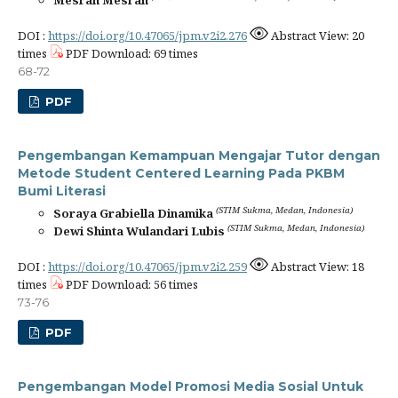
Mesran Mesran
DOI :
https://doi.org/10.47065/jpm.v2i2.276
Abstract View: 20
times
PDF Download: 69 times
68-72
PDF
Pengembangan Kemampuan Mengajar Tutor dengan
Metode Student Centered Learning Pada PKBM
Bumi Literasi
(STIM Sukma, Medan, Indonesia)
Soraya Grabiella Dinamika
(STIM Sukma, Medan, Indonesia)
Dewi Shinta Wulandari Lubis
DOI :
https://doi.org/10.47065/jpm.v2i2.259
Abstract View: 18
times
PDF Download: 56 times
73-76
PDF
Pengembangan Model Promosi Media Sosial Untuk