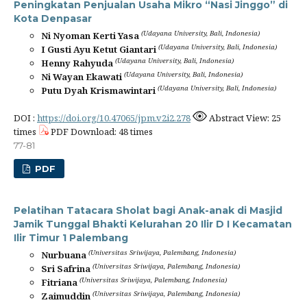
Peningkatan Penjualan Usaha Mikro “Nasi Jinggo” di
Kota Denpasar
(Udayana University, Bali, Indonesia)
Ni Nyoman Kerti Yasa
(Udayana University, Bali, Indonesia)
I Gusti Ayu Ketut Giantari
(Udayana University, Bali, Indonesia)
Henny Rahyuda
(Udayana University, Bali, Indonesia)
Ni Wayan Ekawati
(Udayana University, Bali, Indonesia)
Putu Dyah Krismawintari
DOI :
https://doi.org/10.47065/jpm.v2i2.278
Abstract View: 25
times
PDF Download: 48 times
77-81
PDF
Pelatihan Tatacara Sholat bagi Anak-anak di Masjid
Jamik Tunggal Bhakti Kelurahan 20 Ilir D I Kecamatan
Ilir Timur 1 Palembang
(Universitas Sriwijaya, Palembang, Indonesia)
Nurbuana
(Universitas Sriwijaya, Palembang, Indonesia)
Sri Safrina
(Universitas Sriwijaya, Palembang, Indonesia)
Fitriana
(Universitas Sriwijaya, Palembang, Indonesia)
Zaimuddin