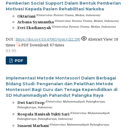
Pemberian Social Support Dalam Bentuk Pemberian
Motivasi Kepada Pasien Rehabilitasi Narkoba
(Universitas Potensi Utama, Medan, Indonesia)
Oktariani
(Universitas Potensi Utama, Medan, Indonesia)
Arbana Syamantha
(Universitas Potensi Utama, Medan, Indonesia)
Evri Ekadiansyah
DOI :
https://doi.org/10.47065/jpm.v2i2.290
Abstract View: 18
times
PDF Download: 67 times
93-95
PDF
Implementasi Metode Montessori Dalam Berbagai
Bidang Studi: Pengenalan dan Pelatihan Metode
Montessori Bagi Guru dan Tenaga Kependidikan di
SD Muhammadiyah Pahandut Palangka Raya
(Universitas Muhammadiyah Palangkaraya,
Dwi Sari Usop
Palangkaraya, Indonesia)
(Universitas Muhammadiyah
Rospala Hanisah Yukti Sari
Palangkaraya, Palangkaraya, Indonesia)
(Universitas Muhammadiyah Palangkaraya,
Isnaeni Marhani