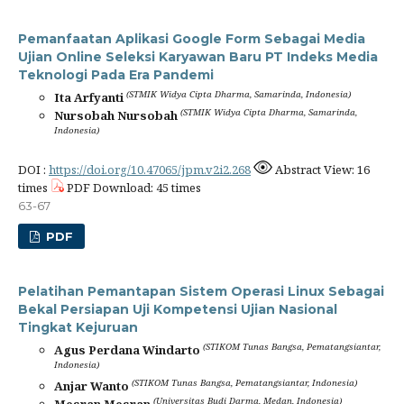
Pemanfaatan Aplikasi Google Form Sebagai Media
Ujian Online Seleksi Karyawan Baru PT Indeks Media
Teknologi Pada Era Pandemi
(STMIK Widya Cipta Dharma, Samarinda, Indonesia)
Ita Arfyanti
(STMIK Widya Cipta Dharma, Samarinda,
Nursobah Nursobah
Indonesia)
DOI :
https://doi.org/10.47065/jpm.v2i2.268
Abstract View: 16
times
PDF Download: 45 times
63-67
PDF
Pelatihan Pemantapan Sistem Operasi Linux Sebagai
Bekal Persiapan Uji Kompetensi Ujian Nasional
Tingkat Kejuruan
(STIKOM Tunas Bangsa, Pematangsiantar,
Agus Perdana Windarto
Indonesia)
(STIKOM Tunas Bangsa, Pematangsiantar, Indonesia)
Anjar Wanto
(Universitas Budi Darma, Medan, Indonesia)