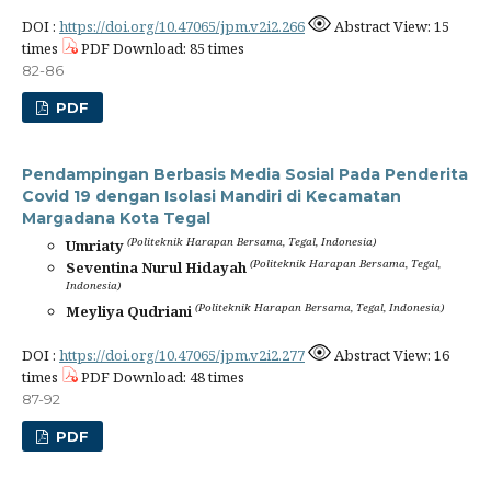
DOI :
https://doi.org/10.47065/jpm.v2i2.266
Abstract View: 15
times
PDF Download: 85 times
82-86
PDF
Pendampingan Berbasis Media Sosial Pada Penderita
Covid 19 dengan Isolasi Mandiri di Kecamatan
Margadana Kota Tegal
(Politeknik Harapan Bersama, Tegal, Indonesia)
Umriaty
(Politeknik Harapan Bersama, Tegal,
Seventina Nurul Hidayah
Indonesia)
(Politeknik Harapan Bersama, Tegal, Indonesia)
Meyliya Qudriani
DOI :
https://doi.org/10.47065/jpm.v2i2.277
Abstract View: 16
times
PDF Download: 48 times
87-92
PDF