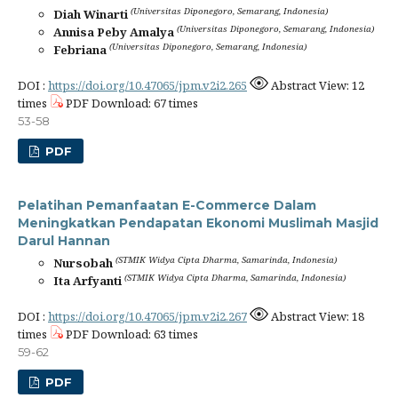
(Universitas Diponegoro, Semarang, Indonesia)
Diah Winarti
(Universitas Diponegoro, Semarang, Indonesia)
Annisa Peby Amalya
(Universitas Diponegoro, Semarang, Indonesia)
Febriana
DOI :
https://doi.org/10.47065/jpm.v2i2.265
Abstract View: 12
times
PDF Download: 67 times
53-58
PDF
Pelatihan Pemanfaatan E-Commerce Dalam
Meningkatkan Pendapatan Ekonomi Muslimah Masjid
Darul Hannan
(STMIK Widya Cipta Dharma, Samarinda, Indonesia)
Nursobah
(STMIK Widya Cipta Dharma, Samarinda, Indonesia)
Ita Arfyanti
DOI :
https://doi.org/10.47065/jpm.v2i2.267
Abstract View: 18
times
PDF Download: 63 times
59-62
PDF