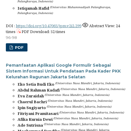
Palangkaraya, Indonesia)
(Universitas Muhammadiyah Palangkaraya,
Istiqamah Hafid
Palangkaraya, Indonesia)
DOI :
https://doi.org/10.47065/jpm.v2i2.299
Abstract View: 24
times
PDF Download: 52 times
96-98
PDF
Pemanfaatan Aplikasi Google Formulir Sebagai
Sistem Informasi Untuk Pendataan Pada Kader PKK
Kelurahan Ragunan Jakarta Selatan
(Universitas Nusa Mandiri, Jakarta, Indonesia)
Eko Setia Budi Eko
(Universitas Nusa Mandiri, Jakarta, Indonesia)
Abdul Rahman Kadafi
(Universitas Nusa Mandiri, Jakarta, Indonesia)
Eva Zuraidah
(Universitas Nusa Mandiri, Jakarta, Indonesia)
Chaerul Bachri
(Universitas Nusa Mandiri, Jakarta, Indonesia)
Ipin Sugiyarto
(Universitas Nusa Mandiri, Jakarta, Indonesia)
Fitriyani Pramitasari
(Universitas Nusa Mandiri, Jakarta, Indonesia)
Afika Kurnia Dewi
(Universitas Nusa Mandiri, Jakarta, Indonesia)
Ade Sutrisna
(Universitas Nusa Mandiri, Jakarta,