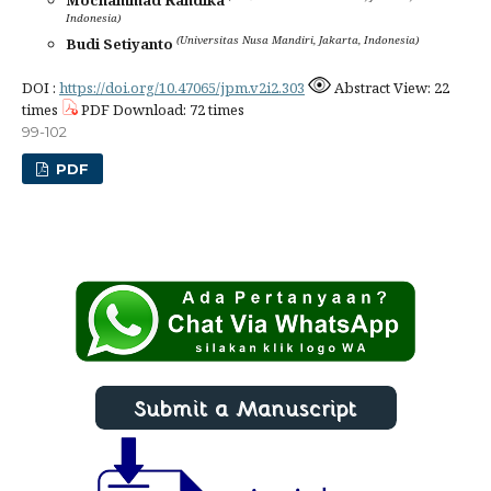
Mochammad Randika
Indonesia)
(Universitas Nusa Mandiri, Jakarta, Indonesia)
Budi Setiyanto
DOI :
https://doi.org/10.47065/jpm.v2i2.303
Abstract View: 22
times
PDF Download: 72 times
99-102
PDF