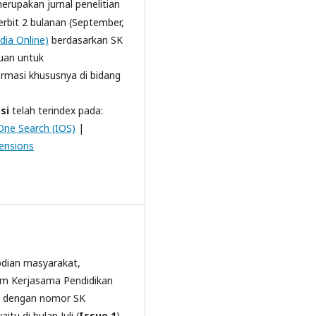
merupakan jurnal penelitian
erbit 2 bulanan (September,
ia Online)
berdasarkan SK
uan untuk
ormasi khususnya di bidang
si
telah terindex pada:
One Search (IOS)
|
ensions
dian masyarakat,
um Kerjasama Pendidikan
dengan nomor SK
tu di bulan Juli (
Issue 1
),