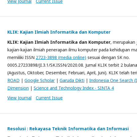
View Journal
Current Issue
KLIK: Kajian Ilmiah Informatika dan Komputer
KLIK: Kajian Ilmiah Informatika dan Komputer
, merupakan 
kajian-kajian ilmiah penerapan ilmu komputer pada kehidupan ma
memiliki ISSN
2723-3898 (media online)
sesuai dengan SK no.
0005.27233898/JI.3.1/SK.ISSN/2020.08. Jurnal KLIK terbit 2 bulan
(Agustus, Oktober, Desember, Februari, April, Juni). KLIK telah te
ROAD
|
Google Scholar
|
Garuda Dikti
|
Indonesia One Search (
Dimension
|
Science and Technology Index - SINTA 4
View Journal
Current Issue
Resolusi : Rekayasa Teknik Informatika dan Informasi