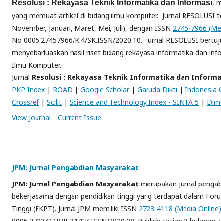
, 
Resolusi : Rekayasa Teknik Informatika dan Informasi
yang memuat artikel di bidang ilmu komputer. Jurnal RESOLUSI t
November, Januari, Maret, Mei, Juli), dengan ISSN
2745-7966 (Med
No 0005.27457966/K.4/SK.ISSN/2020.10. Jurnal RESOLUSI bertuj
menyebarluaskan hasil riset bidang rekayasa informatika dan inf
Ilmu Komputer.
Jurnal
Resolusi : Rekayasa Teknik Informatika dan Informa
PKP Index
|
ROAD
|
Google Scholar
|
Garuda Dikti
|
Indonesia 
Crossref
|
Scilit
|
Science and Technology Index - SINTA 5
|
Dim
View Journal
Current Issue
JPM: Jurnal Pengabdian Masyarakat
JPM: Jurnal Pengabdian Masyarakat
merupakan jurnal pengab
bekerjasama dengan pendidikan tinggi yang terdapat dalam For
Tinggi (FKPT). Jurnal JPM memiliki ISSN
2723-4118 (Media Online)
0005.27234118/JI.3.1/SK.ISSN/2020.08. Publish setiap 3 bulanan, yai