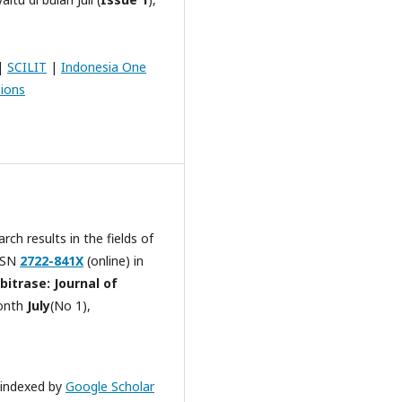
|
SCILIT
|
Indonesia One
ions
h results in the fields of
SSN
2722-841X
(online) in
bitrase: Journal of
month
July
(No 1),
indexed by
Google Scholar