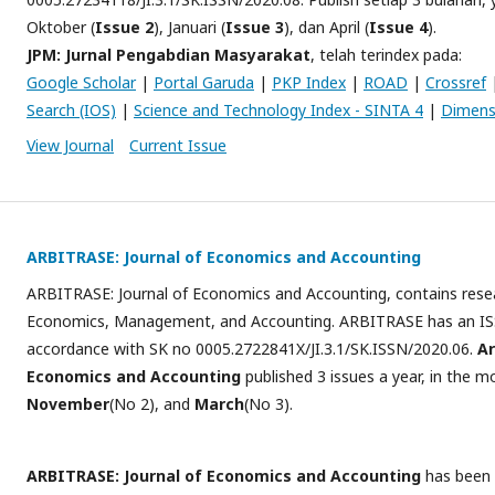
Oktober (
Issue 2
), Januari (
Issue 3
), dan April (
Issue 4
).
JPM: Jurnal Pengabdian Masyarakat
, telah terindex pada:
Google Scholar
|
Portal Garuda
|
PKP Index
|
ROAD
|
Crossref
Search (IOS)
|
Science and Technology Index - SINTA 4
|
Dimens
View Journal
Current Issue
ARBITRASE: Journal of Economics and Accounting
ARBITRASE: Journal of Economics and Accounting, contains researc
Economics, Management, and Accounting. ARBITRASE has an I
accordance with SK no 0005.2722841X/JI.3.1/SK.ISSN/2020.06.
Ar
Economics and Accounting
published 3 issues a year, in the 
November
(No 2), and
March
(No 3).
ARBITRASE: Journal of Economics and Accounting
has been 