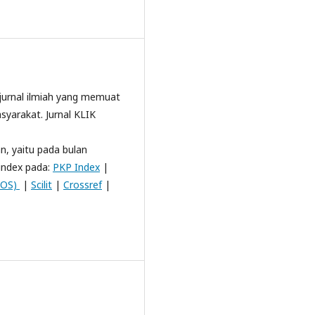
jurnal ilmiah yang memuat
syarakat. Jurnal KLIK
an, yaitu pada bulan
rindex pada:
PKP Index
|
IOS)
|
Scilit
|
Crossref
|