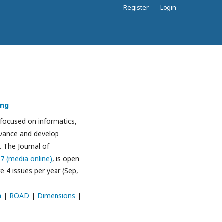
Register
Login
ing
g focused on informatics,
dvance and develop
. The Journal of
7 (media online)
, is open
e 4 issues per year (Sep,
a
|
ROAD
|
Dimensions
|