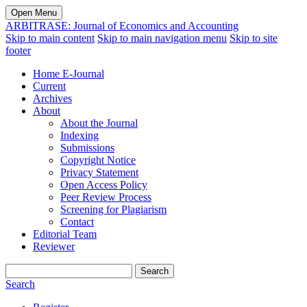
Open Menu
ARBITRASE: Journal of Economics and Accounting
Skip to main content
Skip to main navigation menu
Skip to site
footer
Home E-Journal
Current
Archives
About
About the Journal
Indexing
Submissions
Copyright Notice
Privacy Statement
Open Access Policy
Peer Review Process
Screening for Plagiarism
Contact
Editorial Team
Reviewer
Search
Search