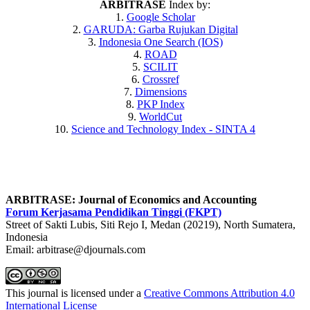
ARBITRASE
Index by:
1.
Google Scholar
2.
GARUDA
: Garba Rujukan Digital
3.
Indonesia One Search (IOS)
4.
ROAD
5.
SCILIT
6.
Crossref
7.
Dimensions
8.
PKP Index
9.
WorldCut
10.
Science and Technology Index - SINTA 4
ARBITRASE: Journal of Economics and Accounting
Forum Kerjasama Pendidikan Tinggi (FKPT)
Street of Sakti Lubis, Siti Rejo I, Medan (20219), North Sumatera,
Indonesia
Email: arbitrase@djournals.com
This journal is licensed under a
Creative Commons Attribution 4.0
International License