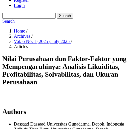
Register
Login
Search
Search
Home
/
Archives
/
Vol. 6 No. 1 (2025): July 2025
/
Articles
Nilai Perusahaan dan Faktor-Faktor yang
Mempengaruhinya: Analisis Likuiditas,
Profitabilitas, Solvabilitas, dan Ukuran
Perusahaan
Authors
Dassaad Dassaad
Universitas Gunadarma, Depok,
Indonesia