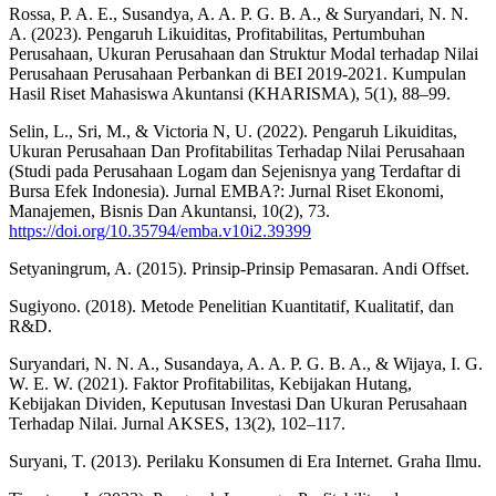
Rossa, P. A. E., Susandya, A. A. P. G. B. A., & Suryandari, N. N.
A. (2023). Pengaruh Likuiditas, Profitabilitas, Pertumbuhan
Perusahaan, Ukuran Perusahaan dan Struktur Modal terhadap Nilai
Perusahaan Perusahaan Perbankan di BEI 2019-2021. Kumpulan
Hasil Riset Mahasiswa Akuntansi (KHARISMA), 5(1), 88–99.
Selin, L., Sri, M., & Victoria N, U. (2022). Pengaruh Likuiditas,
Ukuran Perusahaan Dan Profitabilitas Terhadap Nilai Perusahaan
(Studi pada Perusahaan Logam dan Sejenisnya yang Terdaftar di
Bursa Efek Indonesia). Jurnal EMBA?: Jurnal Riset Ekonomi,
Manajemen, Bisnis Dan Akuntansi, 10(2), 73.
https://doi.org/10.35794/emba.v10i2.39399
Setyaningrum, A. (2015). Prinsip-Prinsip Pemasaran. Andi Offset.
Sugiyono. (2018). Metode Penelitian Kuantitatif, Kualitatif, dan
R&D.
Suryandari, N. N. A., Susandaya, A. A. P. G. B. A., & Wijaya, I. G.
W. E. W. (2021). Faktor Profitabilitas, Kebijakan Hutang,
Kebijakan Dividen, Keputusan Investasi Dan Ukuran Perusahaan
Terhadap Nilai. Jurnal AKSES, 13(2), 102–117.
Suryani, T. (2013). Perilaku Konsumen di Era Internet. Graha Ilmu.