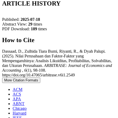
ARTICLE HISTORY
Published:
2025-07-18
Abstract View:
29
times
PDF Download:
189
times
How to Cite
Dassaad, D., Zulhida Tiara Bumi, Riyanti, R., & Dyah Palupi.
(2025). Nilai Perusahaan dan Faktor-Faktor yang
Mempengaruhinya: Analisis Likuiditas, Profitabilitas, Solvabilitas,
dan Ukuran Perusahaan.
ARBITRASE: Journal of Economics and
Accounting
,
6
(1), 98-108.
https://doi.org/10.47065/arbitrase.v6i1.2549
More Citation Formats
ACM
ACS
APA
ABNT
Chicago
Harvard
IEEE