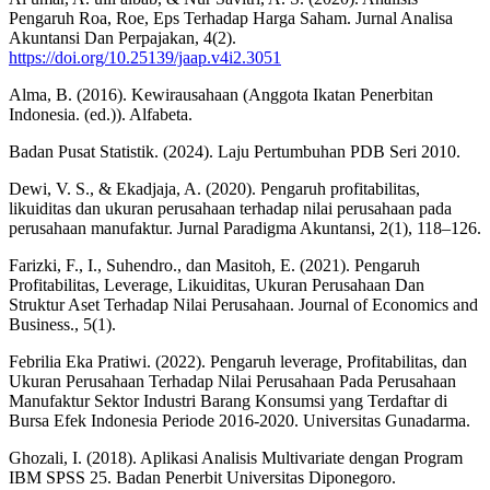
Pengaruh Roa, Roe, Eps Terhadap Harga Saham. Jurnal Analisa
Akuntansi Dan Perpajakan, 4(2).
https://doi.org/10.25139/jaap.v4i2.3051
Alma, B. (2016). Kewirausahaan (Anggota Ikatan Penerbitan
Indonesia. (ed.)). Alfabeta.
Badan Pusat Statistik. (2024). Laju Pertumbuhan PDB Seri 2010.
Dewi, V. S., & Ekadjaja, A. (2020). Pengaruh profitabilitas,
likuiditas dan ukuran perusahaan terhadap nilai perusahaan pada
perusahaan manufaktur. Jurnal Paradigma Akuntansi, 2(1), 118–126.
Farizki, F., I., Suhendro., dan Masitoh, E. (2021). Pengaruh
Profitabilitas, Leverage, Likuiditas, Ukuran Perusahaan Dan
Struktur Aset Terhadap Nilai Perusahaan. Journal of Economics and
Business., 5(1).
Febrilia Eka Pratiwi. (2022). Pengaruh leverage, Profitabilitas, dan
Ukuran Perusahaan Terhadap Nilai Perusahaan Pada Perusahaan
Manufaktur Sektor Industri Barang Konsumsi yang Terdaftar di
Bursa Efek Indonesia Periode 2016-2020. Universitas Gunadarma.
Ghozali, I. (2018). Aplikasi Analisis Multivariate dengan Program
IBM SPSS 25. Badan Penerbit Universitas Diponegoro.