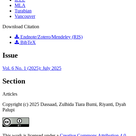
MLA
Turabian
Vancouver
Download Citation
Endnote/Zotero/Mendeley (RIS)
BibTeX
Issue
Vol. 6 No. 1 (2025): July 2025
Section
Articles
Copyright (c) 2025 Dassaad, Zulhida Tiara Bumi, Riyanti, Dyah
Palupi
This work is licensed under a
Creative Commons Attribution 4.0