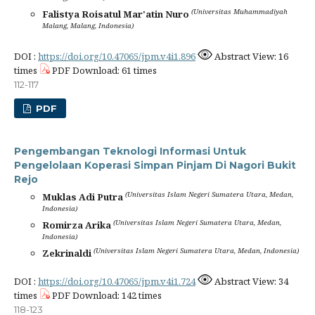
(Universitas Muhammadiyah
Falistya Roisatul Mar'atin Nuro
Malang, Malang, Indonesia)
DOI :
https://doi.org/10.47065/jpm.v4i1.896
Abstract View: 16
times
PDF Download: 61 times
112-117
PDF
Pengembangan Teknologi Informasi Untuk
Pengelolaan Koperasi Simpan Pinjam Di Nagori Bukit
Rejo
(Universitas Islam Negeri Sumatera Utara, Medan,
Muklas Adi Putra
Indonesia)
(Universitas Islam Negeri Sumatera Utara, Medan,
Romirza Arika
Indonesia)
(Universitas Islam Negeri Sumatera Utara, Medan, Indonesia)
Zekrinaldi
DOI :
https://doi.org/10.47065/jpm.v4i1.724
Abstract View: 34
times
PDF Download: 142 times
118-123