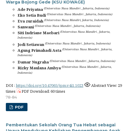
Warga Bojong Gede (KSU KOWAGE)
(Universitas Nusa Mandiri , Jakarta, Indonesia)
Ade Priyatna
(Universitas Nusa Mandiri , Jakarta, Indonesia)
Eko Setia Budi
(Universitas Nusa Mandiri, Jakarta, Indonesia)
Eva zuraidah
(Universitas Nusa Mandiri , Jakarta, Indonesia)
Sanwani
(Universitas Nusa Mandiri , Jakarta,
Siti Indriane Maebari
Indonesia)
(Universitas Nusa Mandiri , Jakarta, Indonesia)
Jodi Setiawan
(Universitas Nusa Mandiri , Jakarta,
Agung Primahadi Asta
Indonesia)
(Universitas Nusa Mandiri , Jakarta, Indonesia)
Damar Nugraha
(Universitas Nusa Mandiri , Jakarta,
Rizky Maulana Ambya
Indonesia)
DOI :
https://doi.org/10.47065/jpm.v4i1.1023
Abstract View: 29
times
PDF Download: 60 times
78-84
PDF
Pembentukan Sekolah Orang Tua Hebat sebagai
Upaya Mendukung Kebijakan Pengembangan Anak