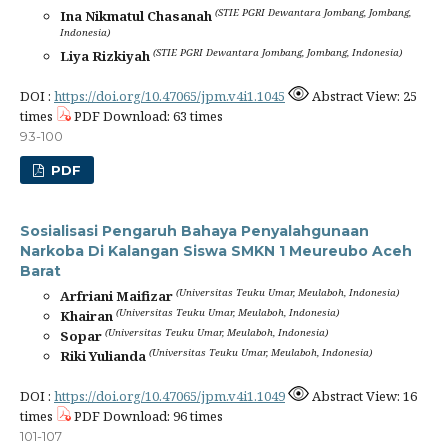
(STIE PGRI Dewantara Jombang, Jombang,
Ina Nikmatul Chasanah
Indonesia)
(STIE PGRI Dewantara Jombang, Jombang, Indonesia)
Liya Rizkiyah
DOI :
https://doi.org/10.47065/jpm.v4i1.1045
Abstract View: 25
times
PDF Download: 63 times
93-100
PDF
Sosialisasi Pengaruh Bahaya Penyalahgunaan
Narkoba Di Kalangan Siswa SMKN 1 Meureubo Aceh
Barat
(Universitas Teuku Umar, Meulaboh, Indonesia)
Arfriani Maifizar
(Universitas Teuku Umar, Meulaboh, Indonesia)
Khairan
(Universitas Teuku Umar, Meulaboh, Indonesia)
Sopar
(Universitas Teuku Umar, Meulaboh, Indonesia)
Riki Yulianda
DOI :
https://doi.org/10.47065/jpm.v4i1.1049
Abstract View: 16
times
PDF Download: 96 times
101-107