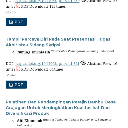
DOI :
https://doi.org/10.47065/jpm.v4i1.859
Abstract View: 27
times
PDF Download: 125 times
26-34
PDF
Tampil Percaya Diri Pada Saat Presentasi Tugas
Akhir atau Sidang Skripsi
(Universitas Padjadjaran, Bandung, Indonesia)
Nuning Kurniasih
DOI :
https://doi.org/10.47065/jpm.v4i1.821
Abstract View: 16
times
PDF Download: 64 times
35-42
PDF
Pelatihan Dan Pendampingan Perajin Bambu Desa
Grujugan Untuk Meningkatkan Kualitas Irat Dan
Diversifikasi Produk
(Institut Teknologi Telkom Purwokerto, Banyumas,
Siti Khomsah
Indonesia)