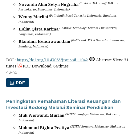
(Institut Teknologi Telkom
Novanda Alim Setya Nugraha
Purwokerto, Banyumas, Indonesia)
(Politeknik Piksi Ganesha Indonesia, Bandung,
Wenny Marlini
Indonesia)
(Institut Teknologi Telkom Purwokerto,
Halim Qista Karima
Banyumas, Indonesia)
(Politeknik Piksi Ganesha Indonesia,
Blandina Hendrawardani
Bandung, Indonesia)
DOI :
https://doi.org/10.47065/jpm.v4i1.1042
Abstract View: 31
times
PDF Download: 64 times
43-49
PDF
Peningkatan Pemahaman Literasi Keuangan dan
Investasi Bodong Melalui Seminar Pendidikan
(STIEM Bongaya Makassar, Makassar,
Muh Wiswandi Murlan
Indonesia)
(STIEM Bongaya Makassar, Makassar,
Muhamad Bighta Pratiya
Indonesia)