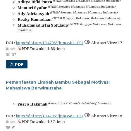
(STIEM Bongaya Makassar, Makassar, Indonesia)
Aditya Rifki Putra
(STIEM Bongaya Makassar, Makassar, Indonesia)
Mentari Syafar
(STIEM Bongaya Makassar, Makassar, Indonesia)
Ady Adriansyah
(STIEM Bongaya Makassar, Makassar, Indonesia)
Rezky Ramadhan
(STIEM Bongaya Makassar, Makassar,
Muhammad Irfai Sohilauw
Indonesia)
DOI :
https://doi.org/10.47065/jpm.v4i1.1091
Abstract View: 17
times
PDF Download: 66 times
50-57
PDF
Pemanfaatan Limbah Bambu Sebagai Motivasi
Mahasiswa Berwirausaha
-
(Universitas Tridinanti, Palembang, Indonesia)
Yusro Hakimah
DOI :
https://doi.org/10.47065/jpm.v4i1.1011
Abstract View: 18
times
PDF Download: 57 times
58-61