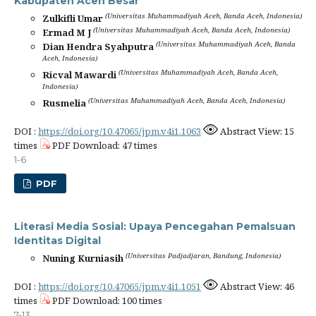
Kabupaten Aceh Besar
(Universitas Muhammadiyah Aceh, Banda Aceh, Indonesia)
Zulkifli Umar
(Universitas Muhammadiyah Aceh, Banda Aceh, Indonesia)
Ermad M J
(Universitas Muhammadiyah Aceh, Banda
Dian Hendra Syahputra
Aceh, Indonesia)
(Universitas Muhammadiyah Aceh, Banda Aceh,
Ricval Mawardi
Indonesia)
(Universitas Muhammadiyah Aceh, Banda Aceh, Indonesia)
Rusmelia
DOI :
https://doi.org/10.47065/jpm.v4i1.1063
Abstract View: 15
times
PDF Download: 47 times
1-6
PDF
Literasi Media Sosial: Upaya Pencegahan Pemalsuan
Identitas Digital
(Universitas Padjadjaran, Bandung, Indonesia)
Nuning Kurniasih
DOI :
https://doi.org/10.47065/jpm.v4i1.1051
Abstract View: 46
times
PDF Download: 100 times
7-13