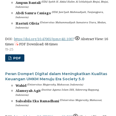
(STAI Syekh H. Abdul Halim Al Ishlahiyah Binjai, Binjai,
Ampun Bantali
Indonesia)
(STAI Jam’iyah Mahmudiyah, Tanjungpura,
Abdi Samra Caniago
Indonesia)
(Universitas Muhammadiyah Sumatera Utara, Medan,
Hastuti Olivia
Indonesia)
DOI :
https://doi.org/10.47065/jpm.v4i1.1007
Abstract View: 16
times
PDF Download: 68 times
19-25
PDF
Peran Dompet Digital dalam Meningkatkan Kualitas
Keuangan UMKM Menuju Era Society 5.0
(Universitas Megarezky, Makassar, Indonesia)
Wahid
(Institut Agama Islam DDI, Sidenreng Rappang,
Alamsyah Agit
Indonesia)
(Universitas Megarezky, Makassar,
Salsabila Eka Ramadhani
Indonesia)