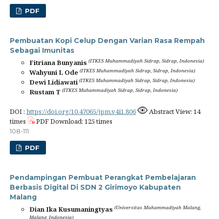
PDF
Pembuatan Kopi Celup Dengan Varian Rasa Rempah
Sebagai Imunitas
(ITKES Muhammadiyah Sidrap, Sidrap, Indonesia)
Fitriana Bunyanis
(ITKES Muhammadiyah Sidrap, Sidrap, Indonesia)
Wahyuni L Ode
(ITKES Muhammadiyah Sidrap, Sidrap, Indonesia)
Dewi Lidiawati
(ITKES Muhammadiyah Sidrap, Sidrap, Indonesia)
Rustam T
DOI :
https://doi.org/10.47065/jpm.v4i1.806
Abstract View: 14
times
PDF Download: 125 times
108-111
PDF
Pendampingan Pembuat Perangkat Pembelajaran
Berbasis Digital Di SDN 2 Girimoyo Kabupaten
Malang
(Universitas Muhammadiyah Malang,
Dian Ika Kusumaningtyas
Malang, Indonesia)