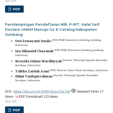
124-129
PDF
Pendampingan Pendaftaran NIB, P-IRT, Halal Self
Declare UMKM Menuju Go E-Catalog Kabupaten
Jombang
(STIE PGRI Dewantara Jombang, Jombang,
Dwi Ermayanti Susilo
Indonesia)
(STIE PGRI Dewantara Jombang, Jombang,
Ina Nikmatul Chasanah
Indonesia)
(Institut Teknologi Sepuluh November,
Rosyida Ishma Mardhiyyah
Surabaya, Indonesia)
(UPN “Veteran” Jawa Timur, Surabaya, Indonesia)
Talitha Zaidah Azmi
(Institut Teknologi Sepuluh November,
Hilmi Taufiqurrahman
Surabaya, Indonesia)
DOI :
https://doi.org/10.47065/jpm.v3i4.736
Abstract View: 17
times
PDF Download: 125 times
130-135
PDF