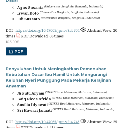
Dasar
(Universitas Bengkulu, Bengkulu, Indonesia)
Agus Susanta
(Universitas Bengkulu, Bengkulu, Indonesia)
Irwan Koto
(Universitas Bengkulu, Bengkulu, Indonesia)
Edi Susanto
DOI :
https://doi.org/10.47065/jpm.v3i4.704
Abstract View: 20
times
PDF Download: 68 times
103-108
PDF
Penyuluhan Untuk Meningkatkan Pemenuhan
Kebutuhan Dasar Ibu Hamil Untuk Mengurangi
Keluhan Nyeri Punggung Pada Pekerja Kerajinan
Anyaman
(STIKES Yarsi Mataram, Mataram, Indonesia)
Ni Putu Aryani
(STIKES Yarsi Mataram, Mataram, Indonesia)
Baiq Ricca Afrida
(STIKES Yarsi Mataram, Mataram, Indonesia)
Susilia Idyawati
(STIKES Yarsi Mataram, Mataram, Indonesia)
Sri Hawari Jannati
DOI :
https://doi.org/10.47065/jpm.v3i4.745
Abstract View: 25
times
PDF Download: 48 times