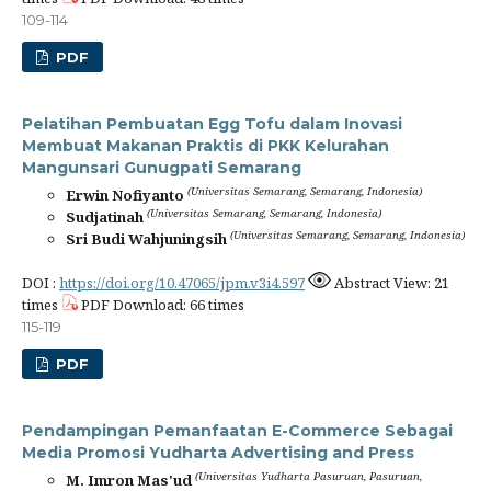
109-114
PDF
Pelatihan Pembuatan Egg Tofu dalam Inovasi
Membuat Makanan Praktis di PKK Kelurahan
Mangunsari Gunugpati Semarang
(Universitas Semarang, Semarang, Indonesia)
Erwin Nofiyanto
(Universitas Semarang, Semarang, Indonesia)
Sudjatinah
(Universitas Semarang, Semarang, Indonesia)
Sri Budi Wahjuningsih
DOI :
https://doi.org/10.47065/jpm.v3i4.597
Abstract View: 21
times
PDF Download: 66 times
115-119
PDF
Pendampingan Pemanfaatan E-Commerce Sebagai
Media Promosi Yudharta Advertising and Press
(Universitas Yudharta Pasuruan, Pasuruan,
M. Imron Mas'ud