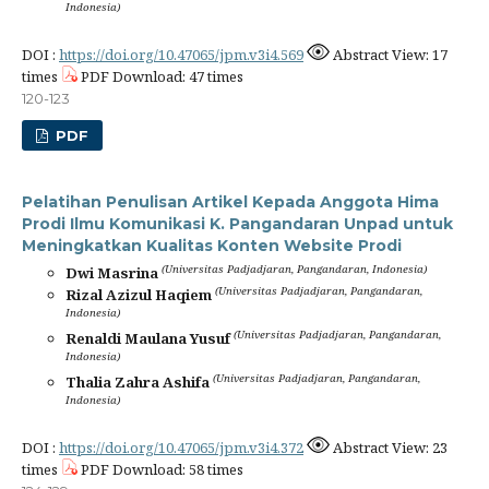
Indonesia)
DOI :
https://doi.org/10.47065/jpm.v3i4.569
Abstract View: 17
times
PDF Download: 47 times
120-123
PDF
Pelatihan Penulisan Artikel Kepada Anggota Hima
Prodi Ilmu Komunikasi K. Pangandaran Unpad untuk
Meningkatkan Kualitas Konten Website Prodi
(Universitas Padjadjaran, Pangandaran, Indonesia)
Dwi Masrina
(Universitas Padjadjaran, Pangandaran,
Rizal Azizul Haqiem
Indonesia)
(Universitas Padjadjaran, Pangandaran,
Renaldi Maulana Yusuf
Indonesia)
(Universitas Padjadjaran, Pangandaran,
Thalia Zahra Ashifa
Indonesia)
DOI :
https://doi.org/10.47065/jpm.v3i4.372
Abstract View: 23
times
PDF Download: 58 times